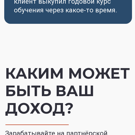
Рекламные материалы
Сопровождение менеджера
Личный кабинет с прозрачной
статистикой
ДЛЯ КЛИЕНТА
Сопровождение при
поступлении в вуз Китая
Консультации лучших
экспертов по поступлению,
коммуникация с вузами
База материалов с полным
доступом