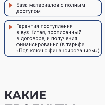
АКТИВНОСТЬ
ОНЛАЙН
Если вы завсегдатай
образовательных и/или
языковых форумов
и блогов, делитесь там
информацией
о StudyChina.
ТЕМАТИЧЕСКИЕ
ВСТРЕЧИ