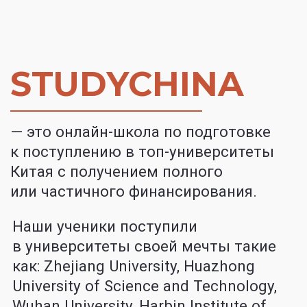
в университеты своей мечты такие
как: Zhejiang University, Huazhong
University of Science and Technology,
Wuhan University, Harbin Institute of
Technology, Xi'an Jiaotong University,
Sichuan University, Beijing Institute of
Technology, Tongji University, Hunan
University, Shenzhen University,
Zhengzhou University, East China
Normal University и многие другие.
400 +
китайских вузов партнёров
7 лет
опыта на рынке поступления
в Китай