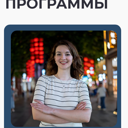
и институте журналистики
в Брюсселе, везде — с полным
финансированием.
Более 16 лет опыта подготовки
студентов к поступлению в самые
престижные зарубежные вузы
и 100% поступаемость студентов.
Большинство студентов получают
финансовую помощь, многие едут
учиться бесплатно.
КАК ЭТО