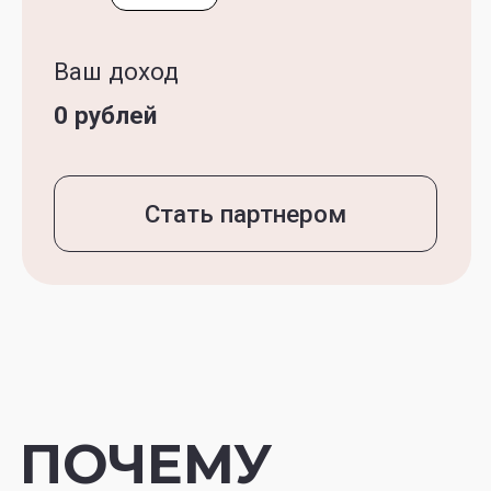
Помощь в поступлении
на подготовительную программу
для иностранных студентов
при китайских университетах —
языковой год в Китае (Foundation)
Базовый курс изучения
китайского для жизни HSK 0