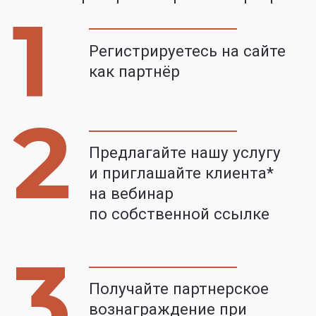
любого продукта.
Узнать подробности
Пример расчета
Выберете количество
клиентов
–
+
Ваш доход
0
рублей