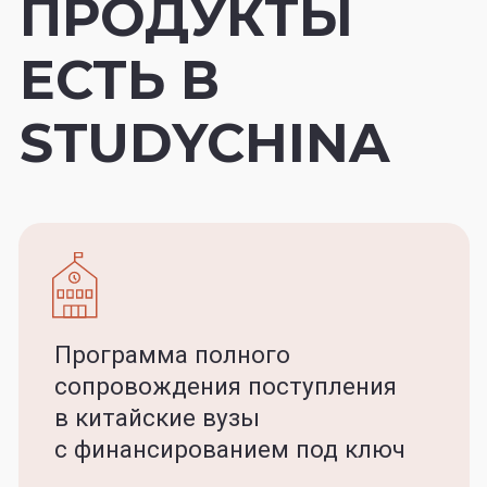
Если вы посещаете
мероприятия, посвященные
образованию
и/или изучению китайского
языка, расскажите
о нашем проекте там.
ИНФОРМИРОВАНИЕ
Если вы владелец
большой аудитории или
подписной базы,
создайте рассылку
с информацией
о проекте.