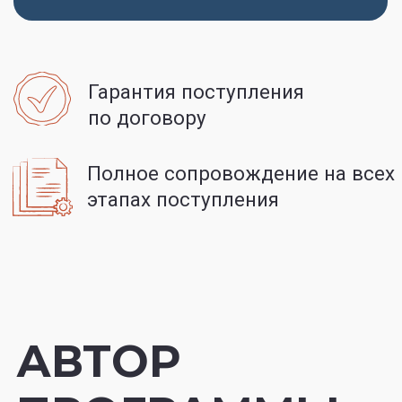
Мария Гурьева
названа Лучшим экспертом
по образованию за
рубежом* и Экспертом
года**
* по версии Successful Ladies Awards 2018
** по версии премии Человек года 2018
Основатель компании, Мария
Гурьева самостоятельно поступила
в Лигу Плюща и другие топовые
вузы на программы бакалавриата,
магистратуры, аспирантуры
и на перевод.
Училась в Колумбийском
университете, МГУ им. Ломоносова