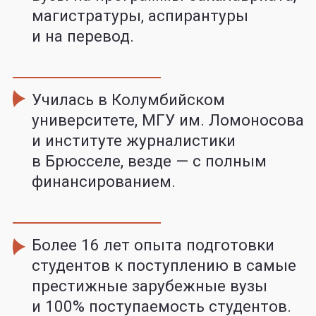
*Клиент, который пришёл
на вебинар по вашей ссылке,
должен быть зарегистрирован
в системе впервые. Только
в этом случае он закрепляется
за вами.
**Клиент, закреплён за вами
навсегда. Вы получаете своё
вознаграждение, даже если
клиент выкупил годовой курс
обучения через какое‑то время.
КАКИМ МОЖЕТ