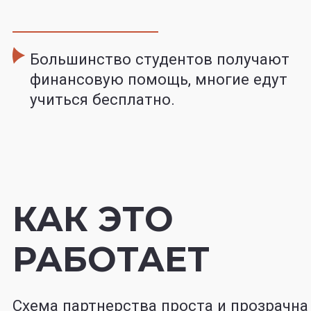
БЫТЬ ВАШ
ДОХОД?
Зарабатывайте на партнёрской
программе 63 000 рублей в месяц,
продавая всего 2-м рефералам
Вы можете
вывести деньги
Или можете потратить
их на продукты нашей
компании. В этом случае
мы добавим вам 20%
бонусами, которые
вы сможете списать
в нашей школе, оплатив
ими до 50% от суммы