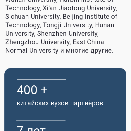
90%
студентов получили полный
или частичный грант
10 000 +
студентов поступили на
грант с нашей помощью
Гарантия поступления
по договору
Полное сопровождение на всех
этапах поступления