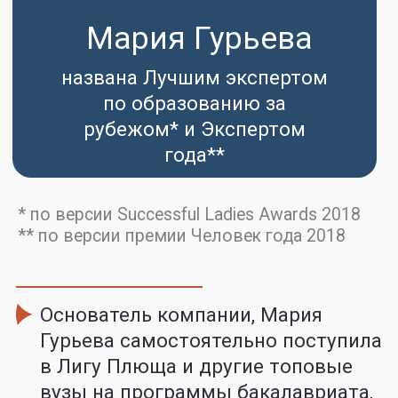
РАБОТАЕТ
Схема партнерства проста и прозрачна
1
Регистрируетесь на сайте
как партнёр
2
Предлагайте нашу услугу
и приглашайте клиента*
на вебинар
по собственной ссылке
3
Получайте партнерское
вознаграждение при
покупке клиентом
годового курса обучения**